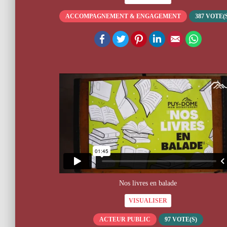
ACCOMPAGNEMENT & ENGAGEMENT
387
VOTE(S
Facebook
Twitter
Pinterest
LinkedIn
Email
WhatsA
Nos livres en balade
VISUALISER
ACTEUR PUBLIC
97
VOTE(S)