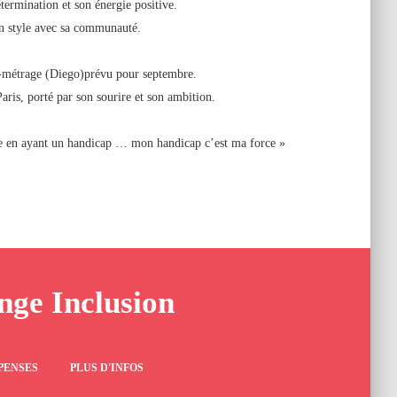
termination et son énergie positive.
on style avec sa communauté.
rt-métrage (Diego)prévu pour septembre.
Paris, porté par son sourire et son ambition.
me en ayant un handicap … mon handicap c’est ma force »
enge Inclusion
PENSES
PLUS D'INFOS