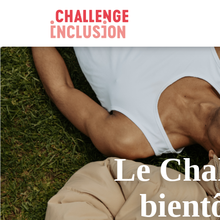
Le Chal
bient