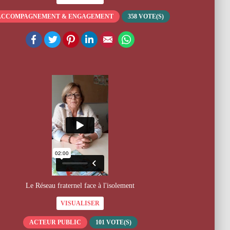
ACCOMPAGNEMENT & ENGAGEMENT
358
VOTE(S)
Facebook
Twitter
Pinterest
LinkedIn
Email
WhatsApp
Le Réseau fraternel face à l'isolement
VISUALISER
ACTEUR PUBLIC
101
VOTE(S)