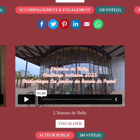
)
ACCOMPAGNEMENT & ENGAGEMENT
220
VOTE(S)
pp
Facebook
Twitter
Pinterest
LinkedIn
Email
WhatsApp
L'histoire de Nelly
VISUALISER
ACTEUR PUBLIC
284
VOTE(S)